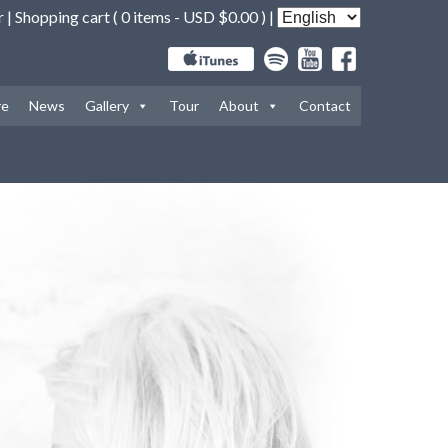
r
|
Shopping cart (
0 items -
USD $
0.00
) |
re
News
Gallery
Tour
About
Contact