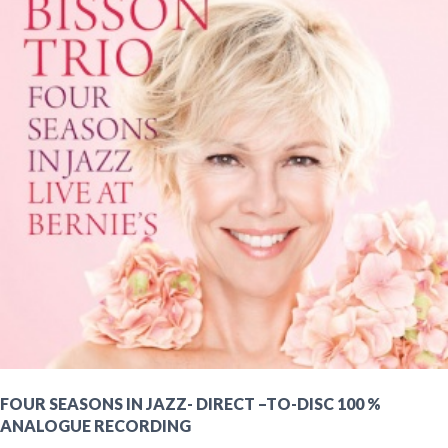
être
choisies
sur
la
page
du
produit
FOUR SEASONS IN JAZZ- DIRECT –TO-DISC 100 %
ANALOGUE RECORDING