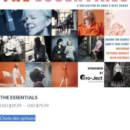
THE ESSENTIALS
Plage
USD $
29,99
–
USD $
79,99
de
Ce
prix :
Choix des options
produit
USD $29,99
a
à