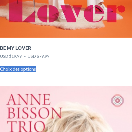
BE MY LOVER
Plage
USD $
19,99
–
USD $
79,99
de
Ce
prix :
Choix des options
produit
USD $19,99
a
à
USD $79,99
plusieurs
variations.
Les
options
peuvent
être
choisies
sur