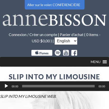
Aller sur le volet CONFÉRENCIÈRE
Connexion / Créer un compte
|
Panier d'achat (
0 items -
USD $
0,00
) |
MENU
SLIP INTO MY LIMOUSINE
Lecteur
00:00
00:00
audio
SLIP INTO MY LIMOUSINE WEB
.