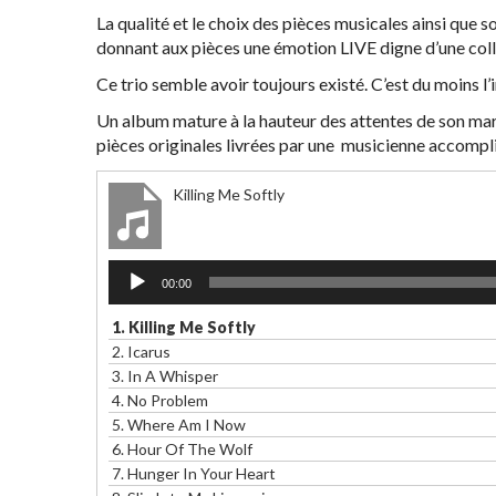
La qualité et le choix des pièces musicales ainsi que 
donnant aux pièces une émotion LIVE digne d’une coll
Ce trio semble avoir toujours existé. C’est du moins l
Un album mature à la hauteur des attentes de son marc
pièces originales livrées par une musicienne accompl
Killing Me Softly
Lecteur
00:00
audio
1.
Killing Me Softly
2.
Icarus
3.
In A Whisper
4.
No Problem
5.
Where Am I Now
6.
Hour Of The Wolf
7.
Hunger In Your Heart