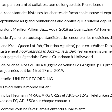
ites par son ami et collaborateur de longue date Pierre Lenoir.
ne, racontant des histoires touchantes de façon chaleureuse et expr
eptionnelle au grand bonheur des audiophiles qui la suivent depui
rix dont Meilleur Album Jazz Vocal 2018 au Guangzhou AV Fair en
écidé d’y aller en toute spontanéité et de rencontrer les musiciens
Diana Krall, Queen Latifah, Christina Aguilera) pour co- réaliser l’al
registrement
Four Seasons In Jazz –Live at Bernie’s,
un enregistremen
e matriçage du légendaire Bernie Grundman à Hollywood.
seils de Michael Ross qui lui a suggéré de venir à Los Angeles, 
es journées soit les 16 et 17 mai 2019.
si le studio UNITED RECORDING :
favori dans le monde entier !
ela inclus Neumann M-50s, AKG C-12s et AKG C-12As, Telefunken 2
vec des EQ API 550a sur chaque canaux. »
on comme vous ne l’avez jamais entendu auparavant!