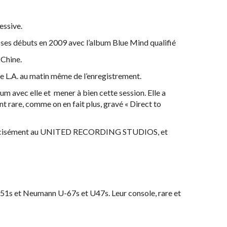
essive.
s ses débuts en 2009 avec l’album Blue Mind qualifié
 Chine.
 de L.A. au matin même de l’enregistrement.
bum avec elle et mener à bien cette session. Elle a
t rare, comme on en fait plus, gravé « Direct to
plus précisément au UNITED RECORDING STUDIOS, et
51s et Neumann U-67s et U47s. Leur console, rare et