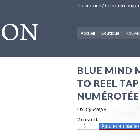
Connexion / Créer un compt
Accueil
Boutique
Nouvel
BLUE MIND 
TO REEL TAP
NUMÉROTÉE 
USD $
549,99
2 en stock
quantité
Ajouter au panier
de
Blue