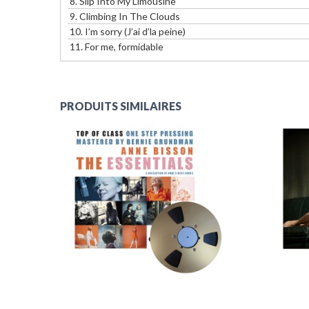
8.
Slip Into My Limousine
9.
Climbing In The Clouds
10.
I’m sorry (J’ai d’la peine)
11.
For me, formidable
PRODUITS SIMILAIRES