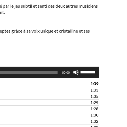
 par le jeu subtil et senti des deux autres musiciens
nt.
tes grâce à sa voix unique et cristalline et ses
Utilisez
00:00
les
flèches
1:39
haut/bas
1:33
pour
1:35
augmenter
1:29
ou
1:28
diminuer
1:30
le
1:32
volume.