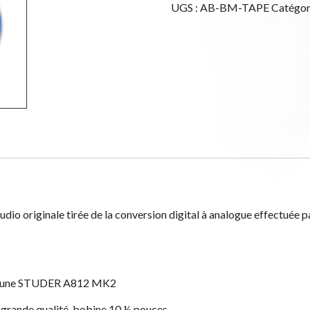
UGS :
AB-BM-TAPE
Catégor
Mind
Master
Quality
Reel
to
Reel
Tape
Édition
Numérotée
Limitée!
dio originale tirée de la conversion digital à analogue effectuée 
 sur une STUDER A812 MK2
grande qualité, bobine 10 ½ pouces.