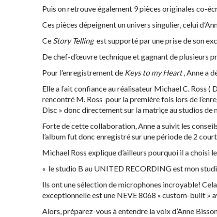
Puis on retrouve également 9 pièces originales co-écr
Ces pièces dépeignent un univers singulier, celui d’An
Ce
Story Telling
est supporté par une prise de son exc
De chef-d’œuvre technique et gagnant de plusieurs p
Pour l’enregistrement de
Keys to my Heart
, Anne a d
Elle a fait confiance au réalisateur Michael C. Ross ( 
rencontré M. Ross pour la première fois lors de l’en
Disc » donc directement sur la matriçe au studios d
Forte de cette collaboration, Anne a suivit les con
l’album fut donc enregistré sur une période de 2 court
Michael Ross explique d’ailleurs pourquoi il a choi
« le studio B au UNITED RECORDING est mon studio 
Ils ont une sélection de microphones incroyable! C
exceptionnelle est une NEVE 8068 « custom-built » a
Alors, préparez-vous à entendre la voix d’Anne Biss