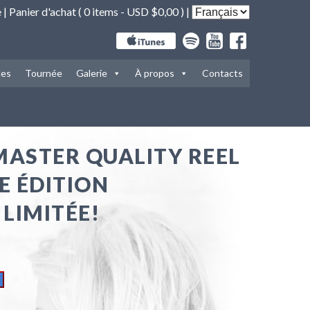
e
|
Panier d'achat (
0 items -
USD $
0,00
) |
les
Tournée
Galerie
À propos
Contacts
MASTER QUALITY REEL
E ÉDITION
LIMITÉE!