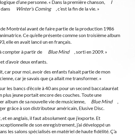
nologique d’une personne. « Dans la première chanson,
I
s dans
Winter’s Coming
, c’est la fin de la vie. »
é de Montréal avant de faire partie de la production 1986
d’animatrice. Ce qu’elle présente comme son troisième album
, elle en avait lancé un en français.
 à compter à partir de
Blue Mind
, sorti en 2009. »
 et d’avoir deux enfants.
ait, car pour moi, avoir des enfants faisait partie de mon
ne, car je savais que ça allait me transformer. »
 sur les bancs d’école à 40 ans pour un second baccalauréat
on plus jeune portait encore des couches. Toute une
mier album de sa nouvelle vie de musicienne,
Blue Mind
,
ger grâce à son distributeur américain, Elusive Disc.
 et en anglais, il faut absolument que j’exporte. Et
exceptionnelle de son enregistrement, j’ai développé un
s les salons spécialisés en matériel de haute fidélité. Ç’a