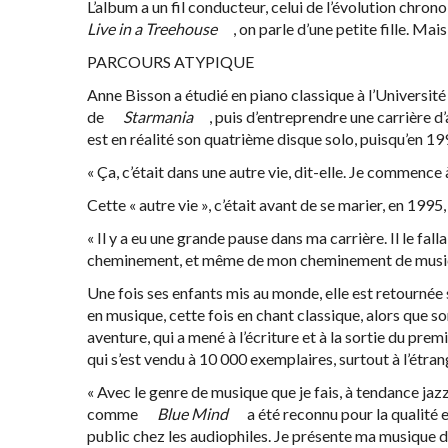
L’album a un fil conducteur, celui de l’évolution chro
Live in a Treehouse
, on parle d’une petite fille. Mai
PARCOURS ATYPIQUE
Anne Bisson a étudié en piano classique à l’Universit
de
Starmania
, puis d’entreprendre une carrière 
est en réalité son quatrième disque solo, puisqu’en 1993
« Ça, c’était dans une autre vie, dit-elle. Je commence
Cette « autre vie », c’était avant de se marier, en 1995,
« Il y a eu une grande pause dans ma carrière. Il le fall
cheminement, et même de mon cheminement de musicien
Une fois ses enfants mis au monde, elle est retournée
en musique, cette fois en chant classique, alors que s
aventure, qui a mené à l’écriture et à la sortie du pre
qui s’est vendu à 10 000 exemplaires, surtout à l’étran
« Avec le genre de musique que je fais, à tendance jazz,
comme
Blue Mind
a été reconnu pour la qualité 
public chez les audiophiles. Je présente ma musique dan