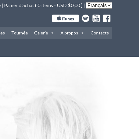
e
|
Panier d'achat (
0 items -
USD $
0,00
) |
les
Tournée
Galerie
À propos
Contacts