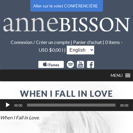
Aller sur le volet CONFÉRENCIÈRE
Connexion / Créer un compte
|
Panier d'achat (
0 items -
USD $
0,00
) |
MENU
WHEN I FALL IN LOVE
Lecteur
00:00
00:00
audio
When I Fall in Love
.