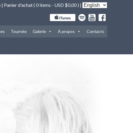
e
|
Panier d'achat (
0 items -
USD $
0,00
) |
les
Tournée
Galerie
À propos
Contacts