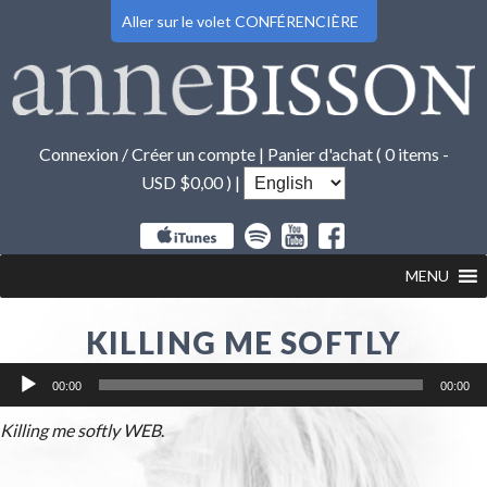
Aller sur le volet CONFÉRENCIÈRE
Connexion / Créer un compte
|
Panier d'achat (
0 items -
USD $
0,00
) |
MENU
KILLING ME SOFTLY
Lecteur
00:00
00:00
audio
Killing me softly WEB
.