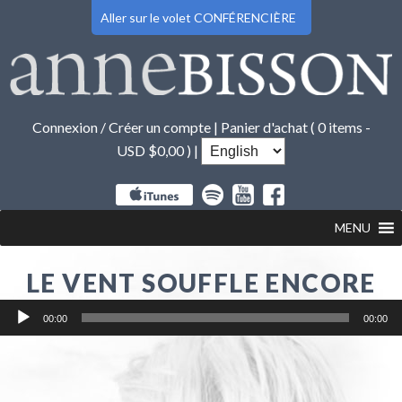
Aller sur le volet CONFÉRENCIÈRE
Connexion / Créer un compte
|
Panier d'achat (
0 items -
USD $
0,00
) |
MENU
LE VENT SOUFFLE ENCORE
Lecteur
00:00
00:00
audio