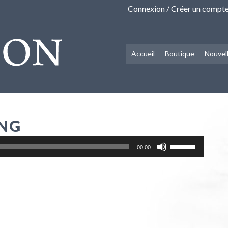
Connexion / Créer un compt
Accueil
Boutique
Nouvel
ING
Utilisez
00:00
les
flèches
haut/bas
pour
augmenter
ou
diminuer