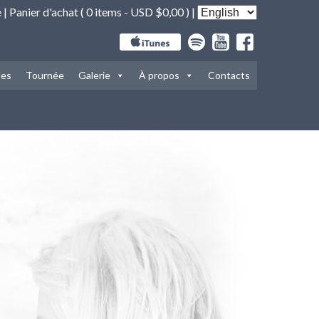
e
|
Panier d'achat (
0 items -
USD $
0,00
) |
les
Tournée
Galerie
À propos
Contacts