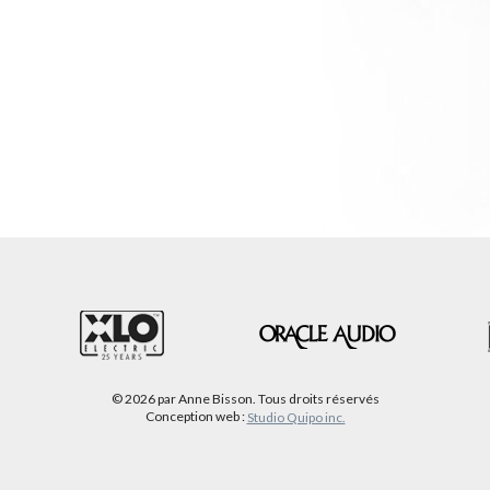
le
volume.
© 2026 par Anne Bisson. Tous droits réservés
Conception web :
Studio Quipo inc.