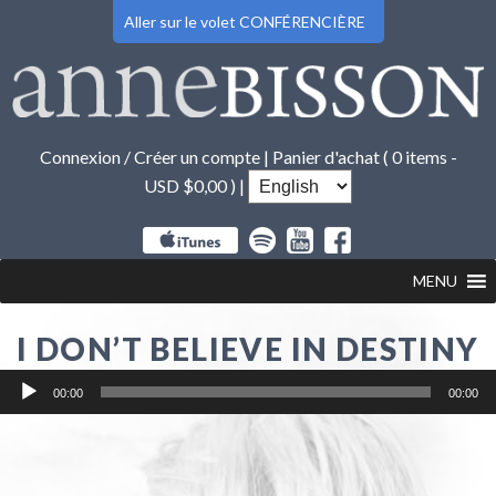
Aller sur le volet CONFÉRENCIÈRE
Connexion / Créer un compte
|
Panier d'achat (
0 items -
USD $
0,00
) |
MENU
I DON’T BELIEVE IN DESTINY
Lecteur
00:00
00:00
audio