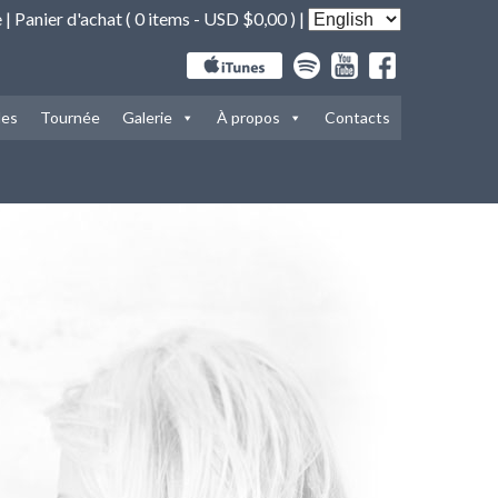
e
|
Panier d'achat (
0 items -
USD $
0,00
) |
les
Tournée
Galerie
À propos
Contacts