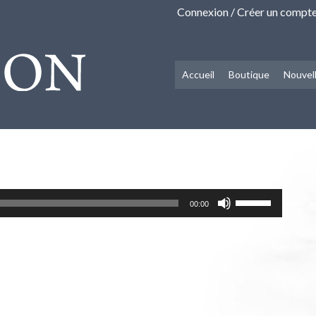
Connexion / Créer un compt
Accueil
Boutique
Nouvel
Utilisez
00:00
les
flèches
haut/bas
pour
augmenter
ou
diminuer