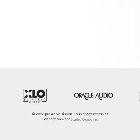
le
volume.
© 2026 par Anne Bisson. Tous droits réservés
Conception web :
Studio Quipo inc.